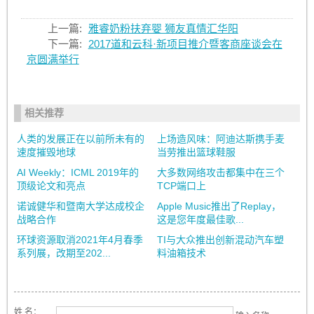
上一篇:
雅睿奶粉扶弃婴 狮友真情汇华阳
下一篇:
2017道和云科·新项目推介暨客商座谈会在
京圆满举行
相关推荐
人类的发展正在以前所未有的
上场造风味：阿迪达斯携手麦
速度摧毁地球
当劳推出篮球鞋服
AI Weekly：ICML 2019年的
大多数网络攻击都集中在三个
顶级论文和亮点
TCP端口上
诺诚健华和暨南大学达成校企
Apple Music推出了Replay，
战略合作
这是您年度最佳歌...
环球资源取消2021年4月春季
TI与大众推出创新混动汽车塑
系列展，改期至202...
料油箱技术
姓 名：