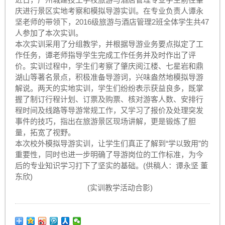
庆进行景区实地考察和模拟导游实训。在专业负责人谭永
坚老师的带领下，2016级旅游与酒店管理2班全体学生共47
人参加了本次实训。
本次实训采用了分组教学，并根据导游业务要点拟定了工
作任务，谭老师指导学生完成工作任务并及时作出了评
价。实训过程中，学生们考察了肇庆阅江楼、七星岩和鼎
湖山等著名景点，积极准备导游词，兴味盎然地模拟导游
解说。两天的实地实训，学生们纷纷表示获益良多，既掌
握了制订行程计划、订票及购票、核对游客人数、安排行
程时间及线路等导游常规工作，又学习了报价及处理突发
事件的技巧，指出在旅游景区现场讲解，更是锻炼了胆
量，拓宽了视野。
本次校外模拟导游实训，让学生们真正了解到“学以致用”的
重要性，同时也进一步明确了导游岗位的工作标准，为今
后的专业知识学习打下了坚实的基础。(供稿人：谭永坚 董
东欣)
(实训教学活动合影)