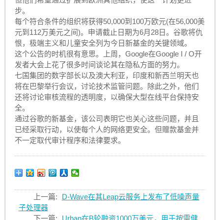
步。
每个符合条件的组织将获得50,000到100万欧元(在56,000美
元到112万美元之间)。申请截止日期为6月28日。谷歌将仇
恨，极端主义和儿童安全列为今日新基金的关键领域。
这个公告的时机很有意思。上周，Google在Google I / O开
发者大会上花了很多时间谈论其在隐私方面的努力。
七国集团的数字部长以及澳大利亚，印度和新西兰明天也
将在巴黎举行会议，讨论技术监管问题。除此之外，他们
还将讨论审核流程的透明度，以确保大型在线平台保持安
全。
通过谷歌的新基金，该公司表明它也关心这些​​问题，并且
已经采取行动，以使每个人的网络更安全。但赠款基金并
不一定取代审计程序和法律要求。
上一篇:
D-Wave在其Leap云服务上发布了低噪声量
子处理器
下一篇:
Urban在B轮融资1000万美元，用于按需健