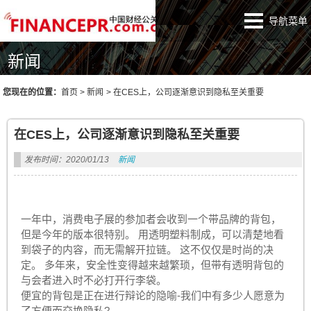
导航菜单
新闻
您现在的位置：
首页
>
新闻
>
在CES上，公司逐渐意识到隐私至关重要
在CES上，公司逐渐意识到隐私至关重要
发布时间：2020/01/13
新闻
一年中，消费电子展的参加者会收到一个带品牌的背包，
但是今年的版本很特别。 用透明塑料制成，可以清楚地看
到袋子的内容，而无需解开拉链。 这不仅仅是时尚的决
定。 多年来，安全性变得越来越繁琐，但带有透明背包的
与会者进入时不必打开行李袋。
便宜的背包是正在进行辩论的隐喻-我们中有多少人愿意为
了方便而交换隐私?