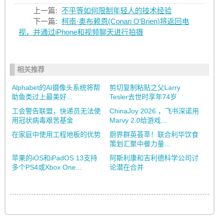
上一篇:
不平等如何限制年轻人的技术经验
下一篇:
柯南·奥布赖恩(Conan O’Brien)将返回电
视，并通过iPhone和视频聊天进行拍摄
相关推荐
Alphabet的AI摄像头系统将帮
剪切复制粘贴之父Larry
助鱼类过上最美好...
Tesler去世时享年74岁
工会警告联盟，快递员无法使
ChinaJoy 2026 ，飞书深诺用
用冠状病毒艰苦基金
Marvy 2.0给游戏...
在家庭中使用工程地板的优势
厨界群英荟萃！联合利华饮食
策划汇聚中餐力量...
苹果的iOS和iPadOS 13支持
阿斯利康和吉利德科学公司讨
多个PS4或Xbox One...
论潜在合并