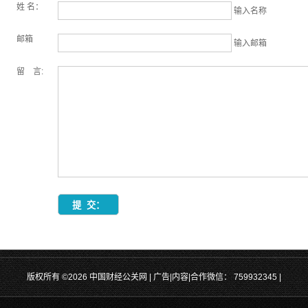
姓 名：
输入名称
邮箱
输入邮箱
留 言:
版权所有 ©2026 中国财经公关网 | 广告|内容|合作微信：
759932345
|