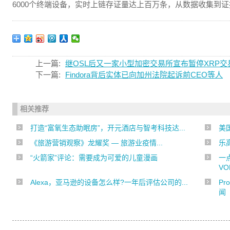
6000个终端设备，实时上链存证量达上百万条，从数据收集到
上一篇:
继OSL后又一家小型加密交易所宣布暂停XRP交
下一篇:
Findora背后实体已向加州法院起诉前CEO等人
相关推荐
打造“富氧生态助眠房”，开元酒店与智考科技达...
美
《旅游营销观察》龙耀奖 — 旅游业疫情...
乐
“火箭家”评论：需要成为可爱的儿童漫画
一
VOL
Alexa，亚马逊的设备怎么样?一年后评估公司的...
P
闻