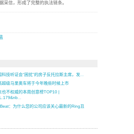
证据采信，形成了完整的执法链条。
易
国科技听证会“困扰”的房子反托拉斯主席，发...
高超级马里奥车将于今年晚些时候上市
点也不权威的本周创意榜TOP10 |
.179&nb...
roBeat：为什么您的公司应该关心最新的Ring丑