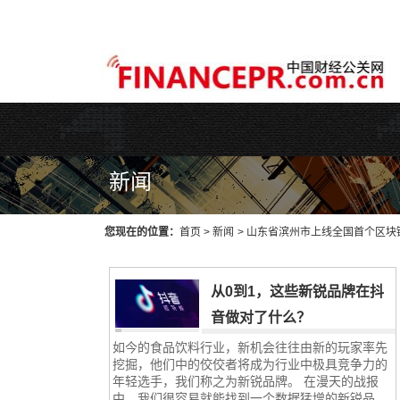
WEB主题公园[www.themepark.com.cn]用心做最好的原创中文Wo
新闻
您现在的位置：
首页
>
新闻
>
山东省滨州市上线全国首个区块
从0到1，这些新锐品牌在抖
音做对了什么？
如今的食品饮料行业，新机会往往由新的玩家率先
挖掘，他们中的佼佼者将成为行业中极具竞争力的
年轻选手，我们称之为新锐品牌。 在漫天的战报
中，我们很容易就能找到一个数据猛增的新锐品