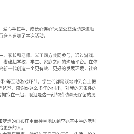
飞扬——爱心手拉手、成长心连心“大型公益活动走进顺
百多人参加了本次活动。
生、家长和老师、义工四方共同参与，通过游戏、
，搭建起学校、学生、家庭之间的沟通平台。在体
会新一代创造一个更有效、更好的发展环境，社会
蓝丝带”等互动游戏环节，学生们都踊跃地冲到台上把
!”“爸爸，感谢你这么多年的付出，对我的无条件的
地拥抱在一起，眼泪是这一刻的感动毫无保留的见
望和梦想的画布庄重而神圣地送到李兆基中学的老师
给更多的人。