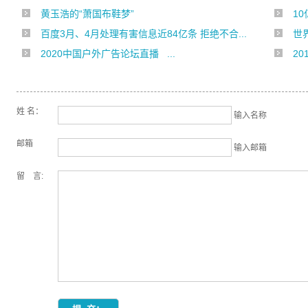
黄玉浩的“萧国布鞋梦”
1
百度3月、4月处理有害信息近84亿条 拒绝不合...
世
2020中国户外广告论坛直播 ...
2
姓 名：
输入名称
邮箱
输入邮箱
留 言: