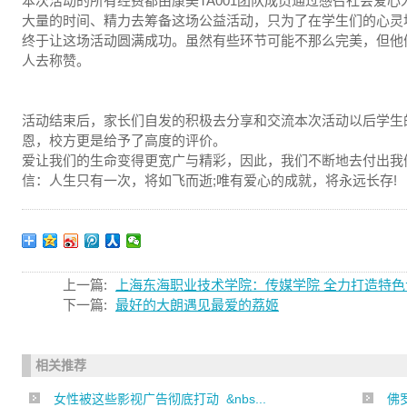
本次活动的所有经费都由康美TA001团队成员通过感召社会爱
大量的时间、精力去筹备这场公益活动，只为了在学生们的心灵
终于让这场活动圆满成功。虽然有些环节可能不那么完美，但他
人去称赞。
活动结束后，家长们自发的积极去分享和交流本次活动以后学生的
恩，校方更是给予了高度的评价。
爱让我们的生命变得更宽广与精彩，因此，我们不断地去付出我
信：人生只有一次，将如飞而逝;唯有爱心的成就，将永远长存!
上一篇:
上海东海职业技术学院：传媒学院 全力打造特色
下一篇:
最好的大朗遇见最爱的荔姬
相关推荐
女性被这些影视广告彻底打动 &nbs...
佛