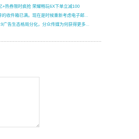
0亿+热券限时疯抢 荣耀畅玩6X下单立减100
界的收件箱已满。现在是时候重新考虑电子邮...
019广告生态格局分化，分众传媒为何获得更多...