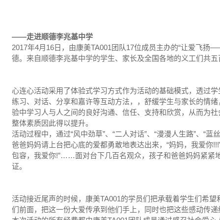
——走进顺德李兆基中学
2017年4月16日，由康美TA001团队17位成员主办的“让爱
德。来自顺德李兆基中学的学生、家长及全国各地的义工们共五
心连心活动采用了体验式学习方式作为活动的基础模式，透过学
练习、对话、分享和嘉许等互动方法，，舒缓学生与家长的情绪
验中学习人与人之间的良好沟通、信任、支持和欣赏，从而为社
整体素质因此得以提升。
活动过程中，通过“风中劲草”、“二人对话”、“漫漫人生路”、“
爸爸妈妈请上台把心底的爱都勇敢地表达出来，“妈妈，我爱你!!
包容，我爱你!”……面对台下几百名观众，孩子和爸爸妈妈紧紧
证。
活动接近尾声的时候，康美TA001的学员们把承载着学生们希
们前面，把这一份大爱传承到他们手上，同时也把这些感动传递