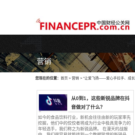
WEB主题公园[www.themepark.com.cn]用心做最好的原创中文Wo
营销
您现在的位置：
首页
>
营销
>
“让爱飞扬——爱心手拉手、成长
从0到1，这些新锐品牌在抖
音做对了什么？
如今的食品饮料行业，新机会往往由新的玩家率先
挖掘，他们中的佼佼者将成为行业中极具竞争力的
年轻选手，我们称之为新锐品牌。 在漫天的战报
中，我们很容易就能找到一个数据猛增的新锐品