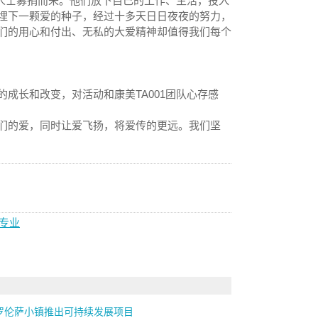
心人士募捐而来。他们放下自己的工作、生活，投入
埋下一颗爱的种子，经过十多天日日夜夜的努力，
们的用心和付出、无私的大爱精神却值得我们每个
成长和改变，对活动和康美TA001团队心存感
们的爱，同时让爱飞扬，将爱传的更远。我们坚
专业
罗伦萨小镇推出可持续发展项目