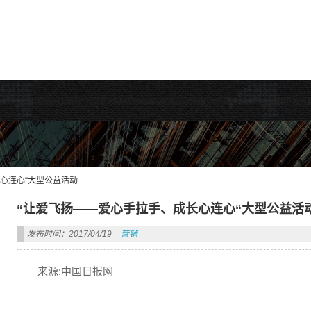
rdPress主题!
心连心“大型公益活动
“让爱飞扬——爱心手拉手、成长心连心“大型公益活
发布时间：2017/04/19
营销
来源:中国日报网