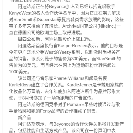
阿迪达斯正在将Beyonce加入到已经包括说唱歌手
KanyeWest的名人合作伙伴名单中，因为它正在努力解决
对StanSmith和Superstar等复古鞋类需求放缓的影响，这些
鞋子多年来推动了其增长。Archrival耐克公司(NikeInc.)一
直在德国公司的欧洲主场上取得进展。
周四公布后，阿迪达斯股价上涨1.3%。
阿迪达斯首席执行官KasperRorsted表示，他的目标是
今年更广泛地分销West的Yeezy系列，以刺激时尚相关产
品的销售。该系列鞋子的售价为300美元，而StanSmith的
售价为80美元，而且经常在网上为运动鞋粉丝转售超过
1000美元。
该公司还与音乐家PharrellWilliams和超级名模
KarlieKloss建立了合作关系。KardieJenner是卡戴珊家族的
化妆品亿万富翁，去年年底加入阿迪达斯作为品牌形象大
使，于8月份参加了一场新跑鞋的广告宣传。
阿迪达斯的德国竞争对手PumaSE早些时候通过与歌
手蕾哈娜和她的Fenty品牌的合作推动了销售。
新产品
阿迪达斯表示，与Beyonce的合作伙伴关系将开发新产
品，包括性能和生活方式产品。该公司在一份声明中表