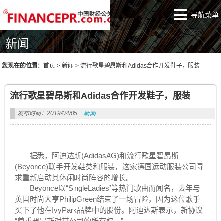
导航菜单
新闻
您现在的位置：
首页
>
新闻
>
流行歌星碧昂斯和Adidas合作开发鞋子，服装
流行歌星碧昂斯和Adidas合作开发鞋子，服装
发布时间：2019/04/05
新闻
据悉，阿迪达斯(AdidasAG)和流行歌星碧昂斯
(Beyonce)联手开发鞋类和服装，这家德国运动服装公司寻
求重新启动其休闲时尚阵容的增长。
Beyonce以“SingleLadies”等热门歌曲而闻名，去年与
英国时尚大亨PhilipGreen结束了一场冒险，因为这位歌手
买下了他在IvyPark品牌中的股份。阿迪达斯表示，新协议
“尊重碧昂斯对其公司的所有权。”