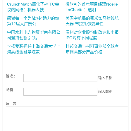
CrunchMatch简化了@ TC会
微软AI的首席项目经理Noelle
议的网络：机器人技...
LaCharite：透明...
感谢每一个为战“疫”助力的你
美国宇航局的费米伽马射线航
第12届大广赛公...
天器:布拉扎尔变异性
中国水利电力物资华南有限公
温州对企业股份制改造和申报
司坚持创新引领，...
IPO均有不同程度...
李扬受聘担任上海交通大学上
杜邦交通与材料事业部全球宣
海高级金融学院兼...
布调高部分产品价格
姓 名：
输入名称
邮箱
输入邮箱
留 言: