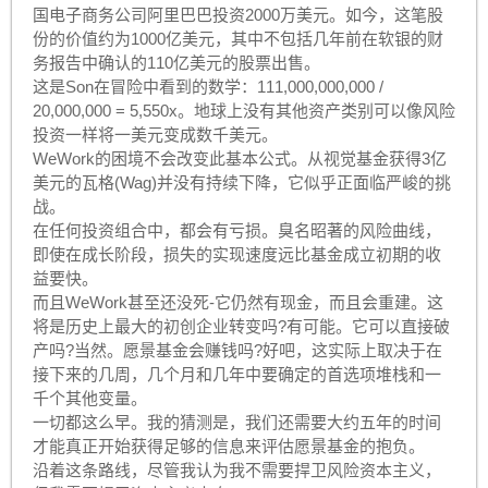
国电子商务公司阿里巴巴投资2000万美元。如今，这笔股
份的价值约为1000亿美元，其中不包括几年前在软银的财
务报告中确认的110亿美元的股票出售。
这是Son在冒险中看到的数学：111,000,000,000 /
20,000,000 = 5,550x。地球上没有其他资产类别可以像风险
投资一样将一美元变成数千美元。
WeWork的困境不会改变此基本公式。从视觉基金获得3亿
美元的瓦格(Wag)并没有持续下降，它似乎正面临严峻的挑
战。
在任何投资组合中，都会有亏损。臭名昭著的风险曲线，
即使在成长阶段，损失的实现速度远比基金成立初期的收
益要快。
而且WeWork甚至还没死-它仍然有现金，而且会重建。这
将是历史上最大的初创企业转变吗?有可能。它可以直接破
产吗?当然。愿景基金会赚钱吗?好吧，这实际上取决于在
接下来的几周，几个月和几年中要确定的首选项堆栈和一
千个其他变量。
一切都这么早。我的猜测是，我们还需要大约五年的时间
才能真正开始获得足够的信息来评估愿景基金的抱负。
沿着这条路线，尽管我认为我不需要捍卫风险资本主义，