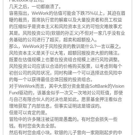
几天之后，一切都崩溃了。
容易指出，WeWork的估值可能会下跌75%以上，其迫在眉
睫的裁员，首席执行官的解雇以及大量投资者和员工权益
的压缩似乎是资本主义和风险资本主义的可怕灾难故事尤
其是。风险投资公司(软银的孙正义)不但对一家几乎没有业
务基础的公司进行了超买，超卖和超额投入。
那么，WeWork对于风险投资的教训是什么?一言以蔽之。
风险资本主义是关于以大笔，超额回报投资大胆的赌注。
既要在估值规模上也要在投资组合规模上进行风险调整。
风险投资公司应该以合适的价格购买股票，以考虑到每个
初创公司的风险状况，同时构建一个可以选择这些风险中
的每一个以获得最佳总体回报的投资组合。
对于WeWork而言，其中大部分资金是由SoftBank的Vision
Fund驱动的，该基金似乎一次又一次地对公司贬值，即使
与自己有限合伙人的对决也是如此。愿景基金押注看似合
理地获取了内部信息，但事实证明这是错误的。
但是可以肯定的是。
冒险中的许多赌注被证明是愚蠢的。有时您会损失一些
钱。有时您会失去全部。
然后有时您会成小块。软银的儿子曾向一家刚刚起步的中