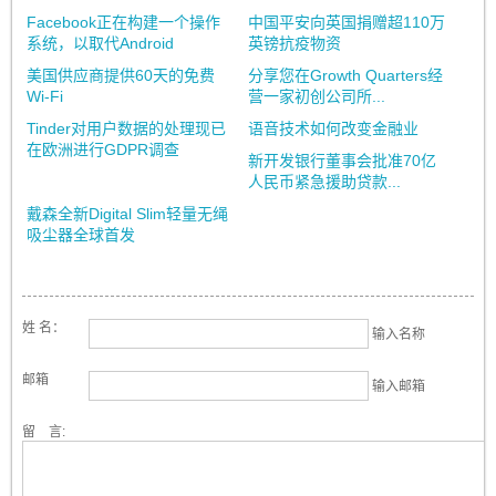
Facebook正在构建一个操作
中国平安向英国捐赠超110万
系统，以取代Android
英镑抗疫物资
美国供应商提供60天的免费
分享您在Growth Quarters经
Wi-Fi
营一家初创公司所...
Tinder对用户数据的处理现已
语音技术如何改变金融业
在欧洲进行GDPR调查
新开发银行董事会批准70亿
人民币紧急援助贷款...
戴森全新Digital Slim轻量无绳
吸尘器全球首发
姓 名：
输入名称
邮箱
输入邮箱
留 言: