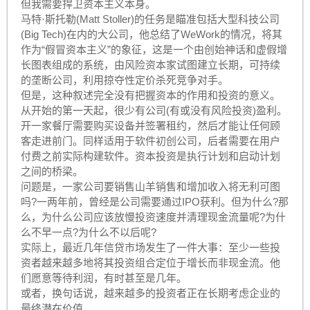
但我需要捍卫资本主义本身。
马特·斯托勒(Matt Stoller)的任务是瞄准包括大型科技公司
(Big Tech)在内的大公司，他总结了WeWork的情况，将其
作为“假冒资本主义”的象征，这是一个由创始神话和虚假增
长图表组成的系统，由风险资本家试图建立长期，可持续
的垄断公司，利用掠夺性定价杀死竞争对手。
但是，这种叙述完全没有把握资本的作用和投资的意义。
从开始的第一天起，很少有公司(有或没有风险投资)盈利。
开一家餐厅需要购买设备并签署租约，然后才能让任何顾
客走进前门。同样适用于软件初创公司，后者需要在用户
付费之前实际构建软件。资本投资是执行计划和启动计划
之间的桥梁。
问题是，一家公司要销售山羊销售和增加收入将无利可图
吗?一两年前，曾经是公司需要通过IPO获利。但为什么?那
么，为什么公司应该放慢投资速度并清理现金流量呢?为什
么不早一点?为什么不以后呢?
实际上，最近几年信贷市场发生了一件大事：至少一些投
资者越来越多地将其投资组合定位于增长而非现金流。他
们愿意等待利润，有时甚至是几年。
或者，换句话说，越来越多的投资者正在长期考虑企业的
最终潜在价值。