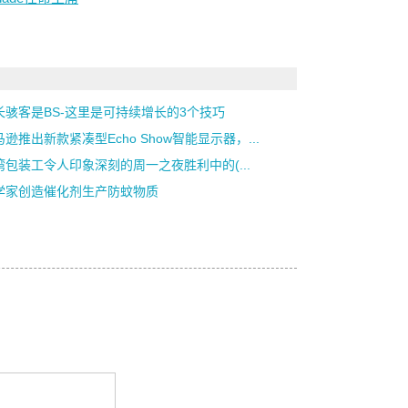
长骇客是BS-这里是可持续增长的3个技巧
逊推出新款紧凑型Echo Show智能显示器，...
湾包装工令人印象深刻的周一之夜胜利中的(...
学家创造催化剂生产防蚊物质