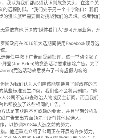
ook，我认为我们都必须认识到危急关头，在这个关
由定义的远程防御。 “我们处于另一个十字路口：我们
步的漫长旅程需要面对挑战我们的思想。或者我们
们无需依靠他所谓的“媒体看门人”即可开展业务，开
斯政府在2016年大选期间使用Facebook误导选
总统。
ump)的竞选连任中撤下广告而受到批评，这一举动引起了
乔·拜登(Joe Biden)的竞选活动要求删除广告。为了
Warren)竞选活动故意发布了带有虚假内容的
，但因为我们认为人们应该能够亲自了解政客的言
的某些标准发生冲突，我们也不会将其删除。”他
私人公司不宜审查政治人物或民主新闻。而且我们
台也都投放了这些相同的广告。”
广告的方法是其获胜不可或缺的要素，并且早期分析发
上的在线广告支出方面领先于所有其他候选人。
员合作，以协调2018年大选之前的努力。
k举措。他还重点介绍了公司正在开展的许多努力，