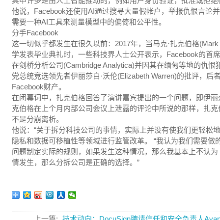
其中许多是由人工智能推动的，例如用户身份验证，批准或拒绝
他说，Facebook还使用AI通过搜寻大量假帐户，举报仇恨
需要一种AI工具来测量模型中的偏倚和公平性。
分手Facebook
这一切似乎都发生在很久以前：2017年，当马克·扎克伯格(Mark 
学发表毕业典礼时，一些科技界人士公开表示，Facebook的
在剑桥分析公司(Cambridge Analytica)并因其在缅甸等地
党总统竞选领先者伊丽莎白·沃伦(Elizabeth Warren)的
Facebook财产。
在闭幕词中，扎克伯格回答了演讲嘉宾提出的一个问题，即伊丽莎白
克伯格在上个月内部公司会议上泄露的评论中所说的那样，扎克伯格
不是分崩离析。
他说：“关于拆分科技公司的事情，实际上并没有使我们更轻松地
隐私和数据可移植性等领域进行监管改革。 “我认为我们需要做
问题制定实际的规则，如果发生这种情况，那么我基本上不认为
情发生，那么分拆公司是正确的选择。”
上一篇:
技术动向：DocuSign聘请信任和安全负责人Ava