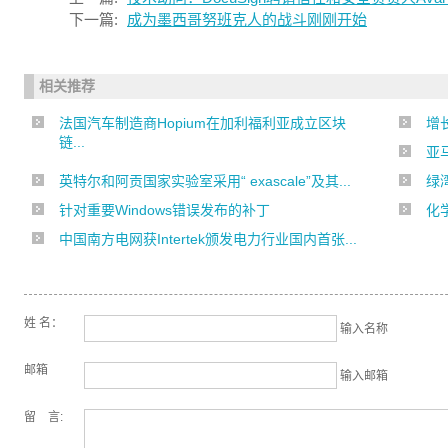
下一篇:
成为墨西哥努班克人的战斗刚刚开始
相关推荐
法国汽车制造商Hopium在加利福利亚成立区块
增
链...
亚马
英特尔和阿贡国家实验室采用“ exascale”及其...
绿
针对重要Windows错误发布的补丁
化
中国南方电网获Intertek颁发电力行业国内首张...
姓 名：
输入名称
邮箱
输入邮箱
留 言: