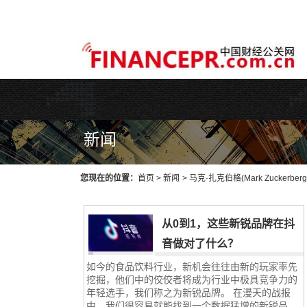
WEB主题公园[www.themepark.com.cn]用心做最好的原创中文Wo
新闻
您现在的位置：
首页
>
新闻
>
马克·扎克伯格(Mark Zuckerb
从0到1，这些新锐品牌在抖
音做对了什么？
如今的食品饮料行业，新机会往往由新的玩家率先
挖掘，他们中的佼佼者将成为行业中极具竞争力的
年轻选手，我们称之为新锐品牌。 在漫天的战报
中，我们很容易就能找到一个数据猛增的新锐品