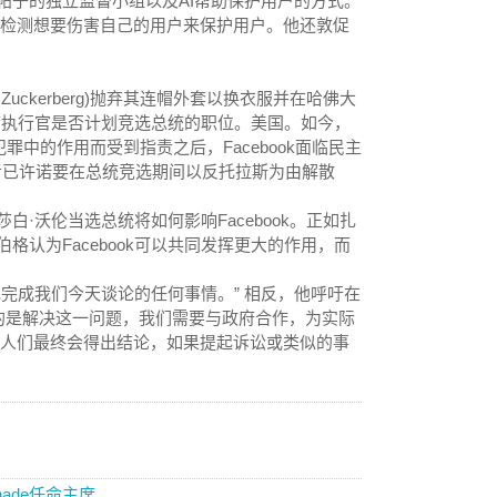
帖子的独立监督小组以及AI帮助保护用户的方式。
言论并检测想要伤害自己的用户来保护用户。他还敦促
Zuckerberg)抛弃其连帽外套以换衣服并在哈佛大
首席执行官是否计划竞选总统的职位。美国。如今，
的仇恨犯罪中的作用而受到指责之后，Facebook面临民主
批评，后者已许诺要在总统竞选期间以反托拉斯为由解散
·沃伦当选总统将如何影响Facebook。正如扎
认为Facebook可以共同发挥更大的作用，而
完成我们今天谈论的任何事情。” 相反，他呼吁在
的是解决这一问题，我们需要与政府合作，为实际
 人们最终会得出结论，如果提起诉讼或类似的事
nade任命主席