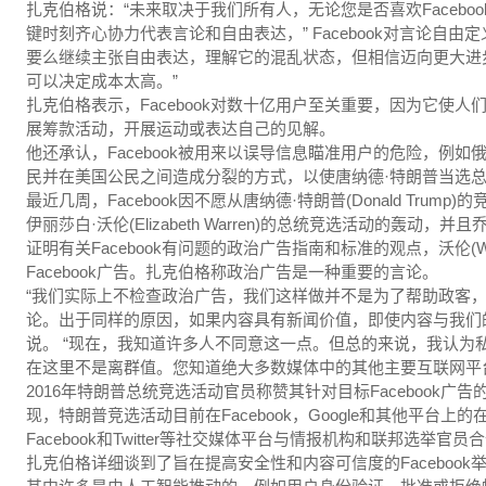
扎克伯格说：“未来取决于我们所有人，无论您是否喜欢Faceb
键时刻齐心协力代表言论和自由表达，” Facebook对言论自
要么继续主张自由表达，理解它的混乱状态，但相信迈向更大进
可以决定成本太高。”
扎克伯格表示，Facebook对数十亿用户至关重要，因为它使人
展筹款活动，开展运动或表达自己的见解。
他还承认，Facebook被用来以误导信息瞄准用户的危险，例如俄罗
民并在美国公民之间造成分裂的方式，以使唐纳德·特朗普当选
最近几周，Facebook因不愿从唐纳德·特朗普(Donald Tr
伊丽莎白·沃伦(Elizabeth Warren)的总统竞选活动的轰动，并且
证明有关Facebook有问题的政治广告指南和标准的观点，沃伦(
Facebook广告。扎克伯格称政治广告是一种重要的言论。
“我们实际上不检查政治广告，我们这样做并不是为了帮助政客
论。出于同样的原因，如果内容具有新闻价值，即使内容与我们
说。 “现在，我知道许多人不同意这一点。但总的来说，我认为
在这里不是离群值。您知道绝大多数媒体中的其他主要互联网平
2016年特朗普总统竞选活动官员称赞其针对目标Facebook
现，特朗普竞选活动目前在Facebook，Google和其他平台
Facebook和Twitter等社交媒体平台与情报机构和联邦选举官
扎克伯格详细谈到了旨在提高安全性和内容可信度的Faceboo