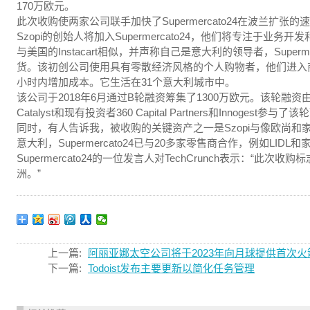
170万欧元。
此次收购使两家公司联手加快了Supermercato24在波兰扩张
Szopi的创始人将加入Supermercato24，他们将专注于业务开
与美国的Instacart相似，并声称自己是意大利的领导者，Super
货。该初创公司使用具有零散经济风格的个人购物者，他们进入商
小时内增加成本。它生活在31个意大利城市中。
该公司于2018年6月通过B轮融资筹集了1300万欧元。该轮融资由FII T
Catalyst和现有投资者360 Capital Partners和Innogest参与了
同时，有人告诉我，被收购的关键资产之一是Szopi与像欧尚
意大利，Supermercato24已与20多家零售商合作，例如LIDL
Supermercato24的一位发言人对TechCrunch表示：“
洲。”
上一篇:
阿丽亚娜太空公司将于2023年向月球提供首次
下一篇:
Todoist发布主要更新以简化任务管理