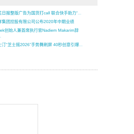
日报整版广告为国货打call 联合快手助力“...
洋集团控股有限公司公布2020年中期业绩
jek创始人兼首席执行官Nadiem Makarim辞
.
汀“芝士摇2026”手势舞刷屏 40秒创意引爆...