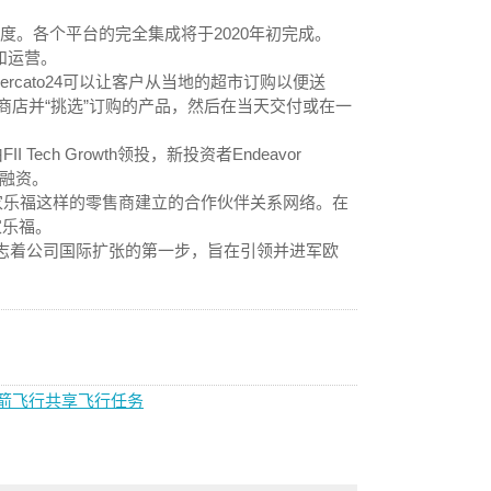
的速度。各个平台的完全集成将于2020年初完成。
发和运营。
mercato24可以让客户从当地的超市订购以便送
店并“挑选”订购的产品，然后在当天交付或在一
ech Growth领投，新投资者Endeavor
该轮融资。
和家乐福这样的零售商建立的合作伙伴关系网络。在
和家乐福。
此次收购标志着公司国际扩张的第一步，旨在引领并进军欧
火箭飞行共享飞行任务