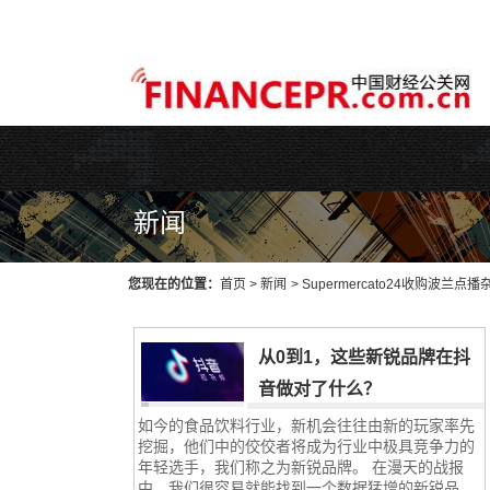
WEB主题公园[www.themepark.com.cn]用心做最好的原创中文Wo
新闻
您现在的位置：
首页
>
新闻
>
Supermercato24收购波兰点播
从0到1，这些新锐品牌在抖
音做对了什么？
如今的食品饮料行业，新机会往往由新的玩家率先
挖掘，他们中的佼佼者将成为行业中极具竞争力的
年轻选手，我们称之为新锐品牌。 在漫天的战报
中，我们很容易就能找到一个数据猛增的新锐品