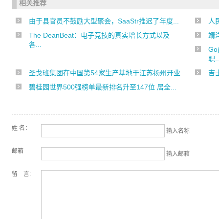
相关推荐
由于县官员不鼓励大型聚会，SaaStr推迟了年度...
人民
The DeanBeat：电子竞技的真实增长方式以及
靖
各...
Go
职..
圣戈班集团在中国第54家生产基地于江苏扬州开业
吉士
碧桂园世界500强榜单最新排名升至147位 居全...
姓 名：
输入名称
邮箱
输入邮箱
留 言: