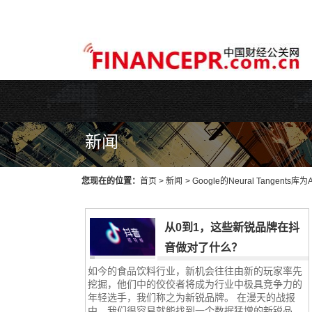
WEB主题公园[www.themepark.com.cn]用心做最好的原创中文Wo
新闻
您现在的位置：
首页
>
新闻
>
Google的Neural Tangen
从0到1，这些新锐品牌在抖
音做对了什么？
如今的食品饮料行业，新机会往往由新的玩家率先
挖掘，他们中的佼佼者将成为行业中极具竞争力的
年轻选手，我们称之为新锐品牌。 在漫天的战报
中，我们很容易就能找到一个数据猛增的新锐品