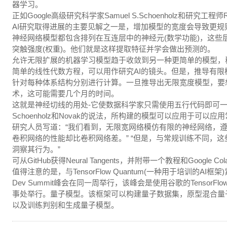
器学习。
正如Google高级研究科学家Samuel S.Schoenholz和研究
AI研究取得进展的主要见解之一是，增加模型的宽度会导致更
神经网络模型都包含排列在互连层中的神经元(数学功能)，这些
突触强度(权重)。他们就是这样提取特征并学会做出预测的。
允许无限扩展的机器学习模型趋于收敛到另一种更简单的模型，
简单的线性代数方程，可以用作研究AI的镜头。但是，推导有
针对每种体系结构分别进行计算。一旦推导出无限宽度模型，要
术，这可能需要几个月的时间。
这就是神经切线的用处-它使数据科学家只需使用五行代码即可
Schoenholz和Novak的说法，所构建的模型可以应用于可以
研究人员写道：“我们看到，无限宽网络模仿有限的神经网络，
卷积网络的性能却比卷积网络差。” “但是，与常规训练不同，这
洞察其行为。”
可从GitHub获得Neural Tangents，并附带一个教程和Google Col
值得注意的是，与TensorFlow Quantum(一种用于培训的AI框架)紧随其
Dev Summit峰会在同一周举行，该峰会是使用谷歌的TensorF
事处举行。量子模型。该框架可以构建量子数据集，原型混合量
以及训练判别和生成量子模型。