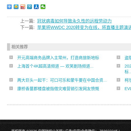
上一篇:
冠状病毒如何导致永久性的远程劳动力
下一篇:
苹果将​​WWDC 2020转变为在线，将直播主题
相关推荐
开元高端商务品牌入主常州，打造商旅新地标
盗
上海首个4K超高清频道 — 欢笑剧场频道...
2
标..
两大巨头一起干：可口可乐和蒙牛要在中国合资...
柯尔
康桥香蔓郡楼盘被指借灾难营销引发网友愤慨
E