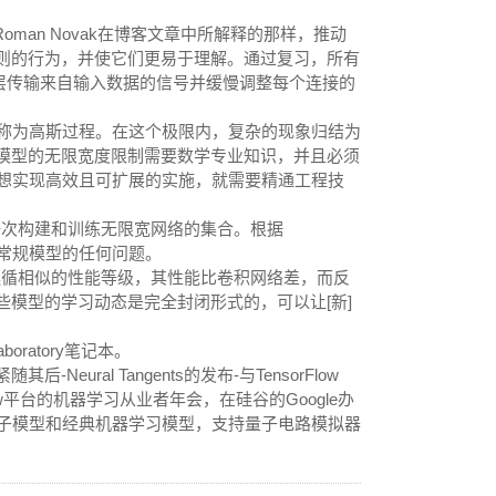
工程师Roman Novak在博客文章中所解释的那样，推动
规则的行为，并使它们更易于理解。通过复习，所有
层传输来自输入数据的信号并缓慢调整每个连接的
称为高斯过程。在这个极限内，复杂的现象归结为
限模型的无限宽度限制需要数学专业知识，并且必须
想实现高效且可扩展的实施，就需要精通工程技
一次构建和训练无限宽网络的集合。根据
应用常规模型的任何问题。
遵循相似的性能等级，其性能比卷积网络差，而反
些模型的学习动态是完全封闭形式的，可以让[新]
aboratory笔记本。
后-Neural Tangents的发布-与TensorFlow
low平台的机器学习从业者年会，在硅谷的Google办
子模型和经典机器学习模型，支持量子电路模拟器