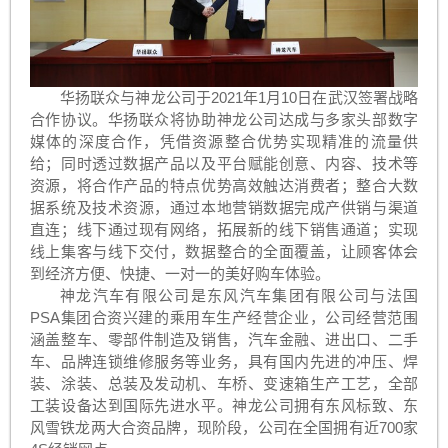
华扬联众与神龙公司于2021年1月10日在武汉签署战略
合作协议。华扬联众将协助神龙公司达成与多家头部数字
媒体的深度合作，凭借资源整合优势实现精准的流量供
给；同时透过数据产品以及平台赋能创意、内容、技术等
资源，将合作产品的特点优势高效触达消费者；整合大数
据系统及技术资源，通过本地营销数据完成产供销与渠道
直连；线下通过现有网络，拓展新的线下销售通道；实现
线上集客与线下交付，数据整合的全面覆盖，让顾客体会
到经济方便、快捷、一对一的美好购车体验。
神龙汽车有限公司是东风汽车集团有限公司与法国
PSA集团合资兴建的乘用车生产经营企业，公司经营范围
涵盖整车、零部件制造及销售，汽车金融、进出口、二手
车、品牌连锁维修服务等业务，具有国内先进的冲压、焊
装、涂装、总装及发动机、车桥、变速箱生产工艺，全部
工装设备达到国际先进水平。神龙公司拥有东风标致、东
风雪铁龙两大合资品牌，现阶段，公司在全国拥有近700家