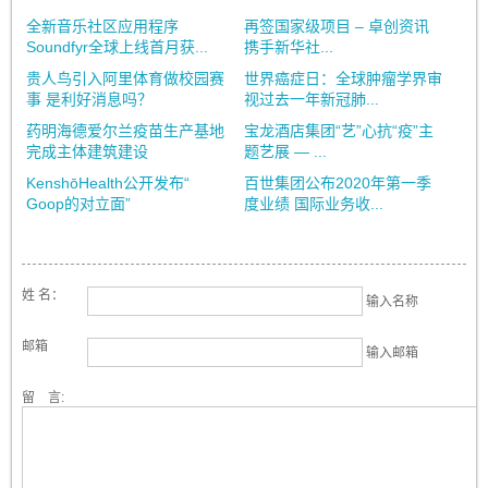
全新音乐社区应用程序
再签国家级项目 – 卓创资讯
Soundfyr全球上线首月获...
携手新华社...
贵人鸟引入阿里体育做校园赛
世界癌症日：全球肿瘤学界审
事 是利好消息吗？
视过去一年新冠肺...
药明海德爱尔兰疫苗生产基地
宝龙酒店集团“艺”心抗“疫”主
完成主体建筑建设
题艺展 — ...
KenshōHealth公开发布“
百世集团公布2020年第一季
Goop的对立面”
度业绩 国际业务收...
姓 名：
输入名称
邮箱
输入邮箱
留 言: