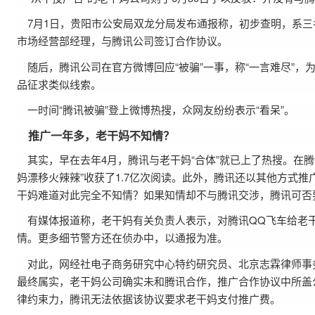
7月1日，贵阳市公安局双龙分局发布通报称，初步查明，系
市场经营部经理，与腾讯公司签订合作协议。
随后，腾讯公司在官方微博回应“被骗”一事，称“一言难尽”，
品征求类似线索。
一时间“腾讯被骗”登上微博热搜，众网友纷纷表示“看呆”。
推广一年多，老干妈不知情？
其实，早在去年4月，腾讯与老干妈“合体”就已上了热搜。在腾
妈漂移火辣辣”收获了1.7亿次阅读。此外，腾讯还以其他方式
干妈难道对此完全不知情？如果知情却不与腾讯交涉，腾讯可否
有媒体报道称，老干妈有关负责人表示，对腾讯QQ飞车给老
情。更多细节警方还在侦办中，以通报为准。
对此，网经社电子商务研究中心特约研究员、北京志霖律师事
最终属实，老干妈公司确实未和腾讯合作，推广合作协议中所盖
律约束力，腾讯无法依据该协议要求老干妈支付推广费。