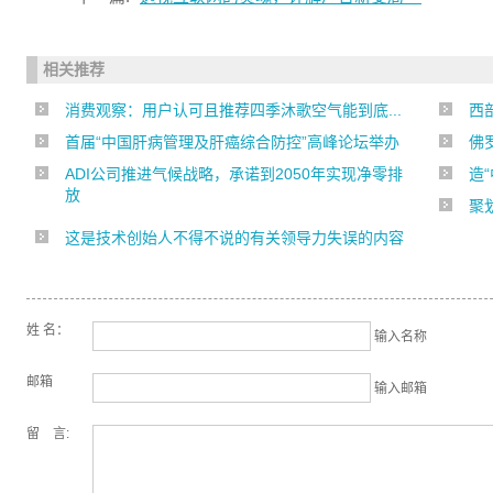
相关推荐
消费观察：用户认可且推荐四季沐歌空气能到底...
西
首届“中国肝病管理及肝癌综合防控”高峰论坛举办
佛
ADI公司推进气候战略，承诺到2050年实现净零排
造“
放
聚
这是技术创始人不得不说的有关领导力失误的内容
姓 名：
输入名称
邮箱
输入邮箱
留 言: