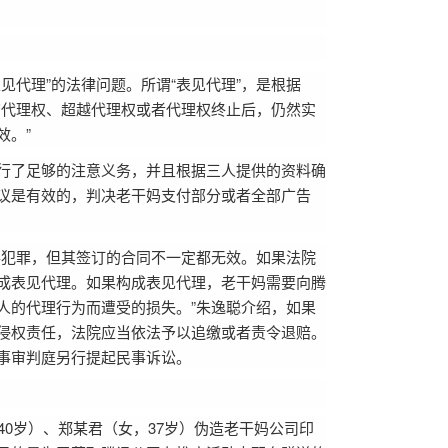
见代理”的法律问题。所谓“表见代理”，是根据
有代理权、超越代理权或者代理权终止后，仍然实
效。”
行了足够的注意义务，并且根据三人提供的资料确
议是有效的，判决老干妈支付部分或者全部广告
事犯罪，但其签订的合同不一定都无效。如果法院
成表见代理。如果构成表见代理，老干妈需要向腾
人的代理行为而遭受的损失。”朱逸聪介绍，如果
侵权责任，法院应当依法予以追缴或者责令退赔。
事审判庭另行提起民事诉讼。
40岁）、郑某君（女，37岁）伪造老干妈公司印