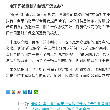
老干妈被查封冻结资产怎么办？
“根据《民事诉讼法》的规定，腾讯公司有权向法院申请对老
执行。但申请财产保全需要提供担保，据公开信息显示，腾讯提
后证明存在伪造公章，推广合作协议无效，则腾讯公司的财产保
妈公司因财产保全所遭受的损失。
朱逸聪介绍，裁定书并非判决书，也不是大众理解的通常意义
文书。“所谓诉讼保全，在法律上分为诉前保全和诉讼保全两种
讼保全的原因之一是为了防止判决难以执行。”朱逸聪介绍，按
法院将采取查封、冻结老干妈资产的措施，但对应的资产并不是
朱逸聪指出，老干妈针对保全裁定书可以申请复议，法院根据
定是否作出解除保全的裁定。同时，因财产保全而对公司造成的
上一篇:
全面解读：腾讯帮老干妈做了什么广告？礼盒
下一篇:
透视互联网的灵魂，详解广告新变局