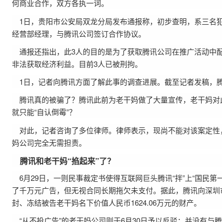
何商业合作，双方各执一词。
1日，贵阳市公安局双龙分局发布通报称，初步查明，系三名
经营部经理，与腾讯公司签订合作协议。
通报还指出，此3人的目的是为了获取腾讯公司在推广活动中
非法获取经济利益。目前3人已被刑拘。
1日，记者向腾讯方面了解此事的调查进展。截至记者发稿，
腾讯真的被骗了？腾讯此前为老干妈做了大量宣传，老干妈对此
就只能“自认倒霉”？
对此，记者咨询了多位律师。律师表示，现尚不能对该案定性
妈公司完全无需担责。
腾讯和老干妈“掐起来”了？
6月29日，一则民事裁定书使得互联网巨头腾讯“拌”上“国民
了千万元广告，但无视合同长期拖欠未支付。据此，腾讯向深圳
封、冻结被告老干妈名下价值人民币1624.06万元的财产。
“从不投广告”的老干妈公司则于6月30日予以反驳：并没有