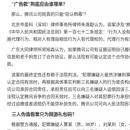
“广告款”到底应由谁埋单？
那么，腾讯公司就真的只能“自认倒霉”？
北京市盈科（深圳）律师事务所律师朱逸聪认为，该案涉及“表
《中华人民共和国民法总则》第一百七十二条规定：“行为人没
施代理行为，相对人有理由相信行为人有代理权的，代理行为有
广东大同律师所郑旭森认为，如果腾讯公司有证据证明自己履
信是和老干妈签订了合作协议，那么法院有可能认定这个合作协
款。
该案的最终定性还有赖于法院判决。“犯罪嫌疑人虽然涉嫌刑
认定合同有效时，再根据具体事实判断三名嫌疑人的行为是否构
讯公司承担合同责任，承担责任后可以向三名嫌疑人追偿因该三
法院认定腾讯诉争的合同无效时，三名嫌疑人对其犯罪行为承担
经过追缴或者退赔仍不能弥补损失的，腾讯公司可向人民法院民
三人伪造假章只为网游礼包码？
根据警方通报，犯罪嫌疑人曹某（男，36岁）、刘某利（女，