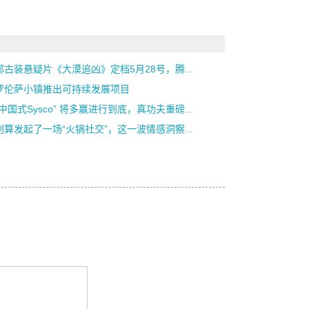
部古装悬疑片《大漠追凶》定档5月28号，腾...
罗伦萨小镇推出可持续发展项目
中国式Sysco” 将多赢进行到底，真功夫重磅...
划算发起了一场“火锅社交”，这一波情感洞察...