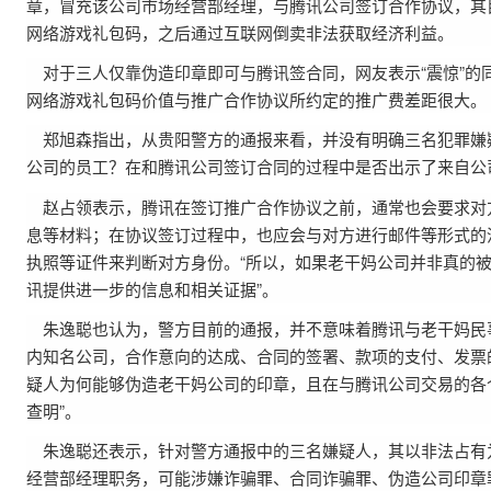
章，冒充该公司市场经营部经理，与腾讯公司签订合作协议，其
网络游戏礼包码，之后通过互联网倒卖非法获取经济利益。
对于三人仅靠伪造印章即可与腾讯签合同，网友表示“震惊”的
网络游戏礼包码价值与推广合作协议所约定的推广费差距很大。
郑旭森指出，从贵阳警方的通报来看，并没有明确三名犯罪嫌
公司的员工？在和腾讯公司签订合同的过程中是否出示了来自公
赵占领表示，腾讯在签订推广合作协议之前，通常也会要求对
息等材料；在协议签订过程中，也应会与对方进行邮件等形式的
执照等证件来判断对方身份。“所以，如果老干妈公司并非真的
讯提供进一步的信息和相关证据”。
朱逸聪也认为，警方目前的通报，并不意味着腾讯与老干妈民
内知名公司，合作意向的达成、合同的签署、款项的支付、发票
疑人为何能够伪造老干妈公司的印章，且在与腾讯公司交易的各
查明”。
朱逸聪还表示，针对警方通报中的三名嫌疑人，其以非法占有
经营部经理职务，可能涉嫌诈骗罪、合同诈骗罪、伪造公司印章