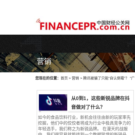
WEB主题公园[www.themepark.com.cn]用心做最好的原创中文Wo
营销
您现在的位置：
首页
>
营销
>
腾讯被骗了只能“自认倒霉”？ “
从0到1，这些新锐品牌在抖
音做对了什么？
如今的食品饮料行业，新机会往往由新的玩家率先
挖掘，他们中的佼佼者将成为行业中极具竞争力的
年轻选手，我们称之为新锐品牌。 在漫天的战报
中，我们很容易就能找到一个数据猛增的新锐品