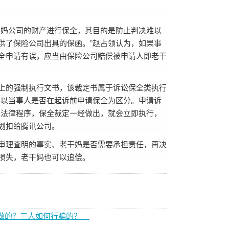
干妈公司的财产进行保全，其目的是防止判决难以
供了保险公司出具的保函。”赵占领认为，如果事
全申请有误，应当由保险公司赔偿被申请人即老干
上的强制执行文书，该裁定书属于诉讼保全类执行
，以当事人是否在起诉前申请保全为区分。申请诉
照法律程序，保全裁定一经做出，就会立即执行，
划扣给腾讯公司。
审理查明的事实、老干妈是否需要承担责任，再决
损失，老干妈也可以追偿。
谁做的？三人如何行骗的？